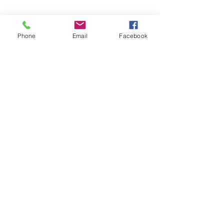
Phone
Email
Facebook
コメント
よつや苑での展
コメントを追加…
高野市長さんに表敬訪問